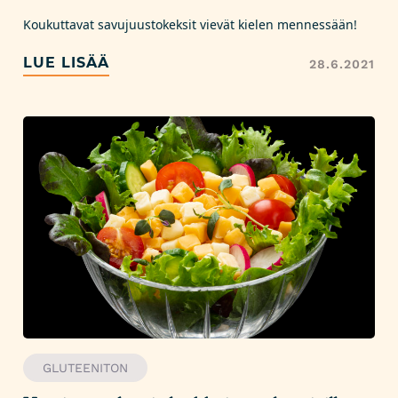
Koukuttavat savujuustokeksit vievät kielen mennessään!
LUE LISÄÄ
28.6.2021
GLUTEENITON