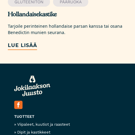
GLUTEENITON
PÄÄRUOKA
Hollandaisekastike
Tarjoile perinteinen hollandaise parsan kanssa tai osana
Benedictin munien seurana.
LUE LISÄÄ
TUOTTEET
Viipaleet, kuutiot ja raasteet
Dipit ja kastikkeet