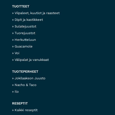
TUOTTEET
Viipaleet, kuutiot ja raasteet
Dipit ja kastikkeet
Sulatejuustot
Tuorejuustot
Herkutteluun
Guacamole
Voi
Välipalat ja vanukkaat
TUOTEPERHEET
Jokilaakson Juusto
Nacho & Taco
Ilo
RESEPTIT
Kaikki reseptit