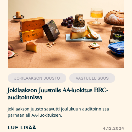
JOKILAAKSON JUUSTO
VASTUULLISUUS
Jokilaakson Juustolle AA-luokitus BRC-
auditoinnissa
Jokilaakson Juusto saavutti joulukuun auditoinnissa
parhaan eli AA-luokituksen.
LUE LISÄÄ
4.12.2024