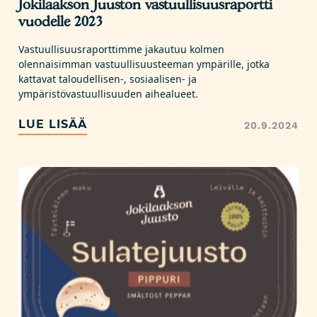
Jokilaakson Juuston vastuullisuusraportti
vuodelle 2023
Vastuullisuusraporttimme jakautuu kolmen
olennaisimman vastuullisuusteeman ympärille, jotka
kattavat taloudellisen-, sosiaalisen- ja
ympäristövastuullisuuden aihealueet.
LUE LISÄÄ
20.9.2024