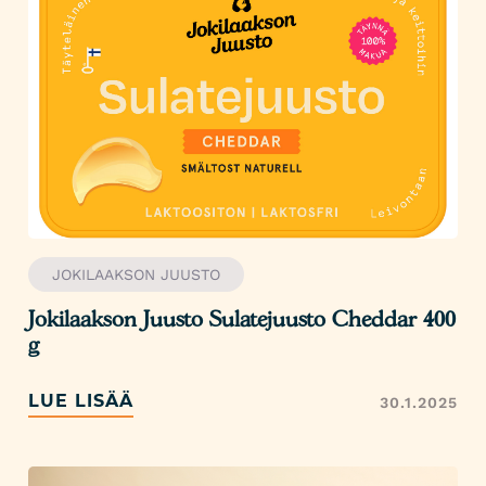
JOKILAAKSON JUUSTO
Jokilaakson Juusto Sulatejuusto Cheddar 400
g
LUE LISÄÄ
30.1.2025