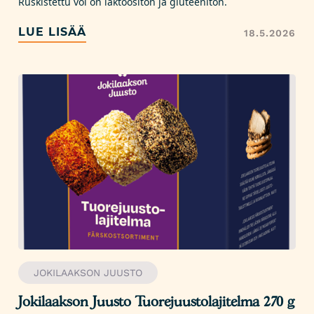
Ruskistettu voi on laktoositon ja gluteeniton.
LUE LISÄÄ
18.5.2026
JOKILAAKSON JUUSTO
Jokilaakson Juusto Tuorejuustolajitelma 270 g