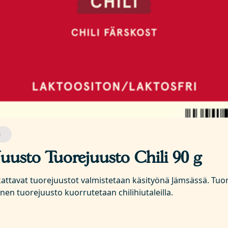
O
Juusto Tuorejuusto Chili 90 g
kattavat tuorejuustot valmistetaan käsityönä Jämsässä. Tuor
nen tuorejuusto kuorrutetaan chilihiutaleilla.