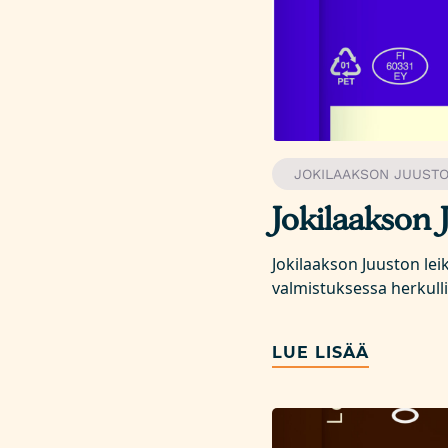
JOKILAAKSON JUUST
Jokilaakson 
Jokilaakson Juuston le
valmistuksessa herkull
LUE LISÄÄ