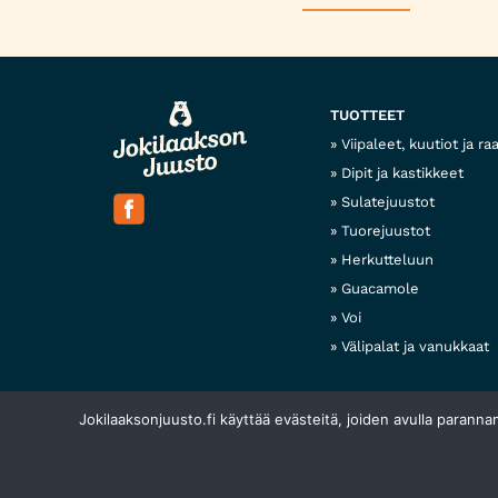
TUOTTEET
Viipaleet, kuutiot ja ra
Dipit ja kastikkeet
Sulatejuustot
Tuorejuustot
Herkutteluun
Guacamole
Voi
Välipalat ja vanukkaat
Jokilaaksonjuusto.fi käyttää evästeitä, joiden avulla paranna
© 2026 Jokilaakson juusto
Tietosuojaseloste
Evästek