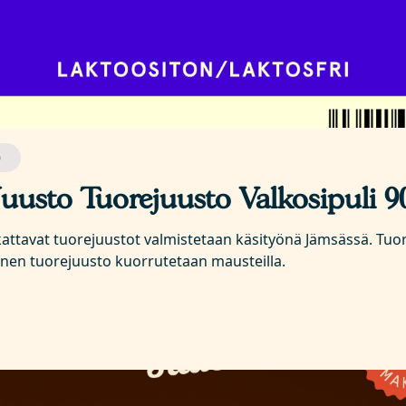
O
Juusto Tuorejuusto Valkosipuli 9
ikattavat tuorejuustot valmistetaan käsityönä Jämsässä. Tuo
inen tuorejuusto kuorrutetaan mausteilla.