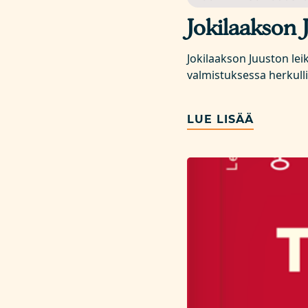
Jokilaakson 
Jokilaakson Juuston le
valmistuksessa herkull
LUE LISÄÄ