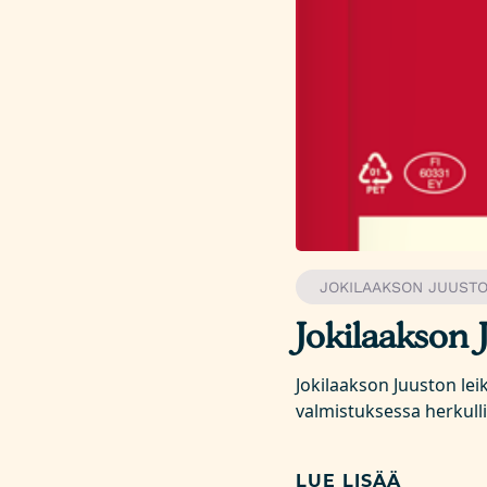
JOKILAAKSON JUUST
Jokilaakson 
Jokilaakson Juuston lei
valmistuksessa herkulli
LUE LISÄÄ