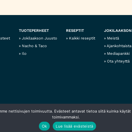
TUOTEPERHEET
RESEPTIT
JOKILAAKSON
asteet
Jokilaakson Juusto
Kaikki reseptit
Meistä
Nacho & Taco
Ajankohtaista
Ilo
Mediapankki
Ota yhteyttä
mme nettisivujen toimivuutta. Evästeet antavat tietoa siitä kuinka käytät
toimivammaksi.
äytännöt
Web design
Ok
Lue lisää evästeistä