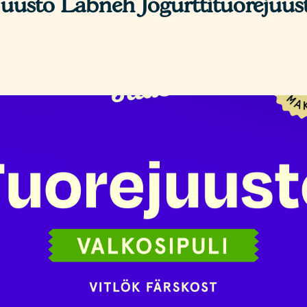
Juusto Labneh Jogurttituorejuus