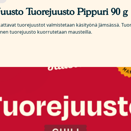
Juusto Tuorejuusto Pippuri 90 g
ikattavat tuorejuustot valmistetaan käsityönä Jämsässä. Tuo
inen tuorejuusto kuorrutetaan mausteilla.