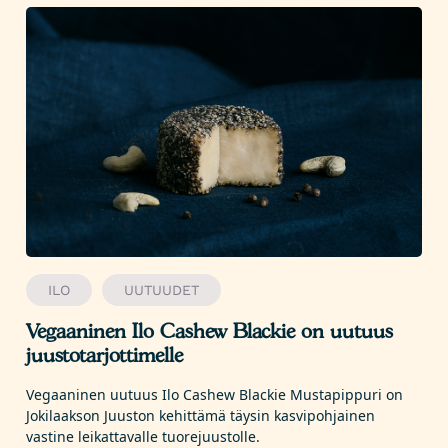
ILO
UUTUUDET
Vegaaninen Ilo Cashew Blackie on uutuus
juustotarjottimelle
Vegaaninen uutuus Ilo Cashew Blackie Mustapippuri on
Jokilaakson Juuston kehittämä täysin kasvipohjainen
vastine leikattavalle tuorejuustolle.