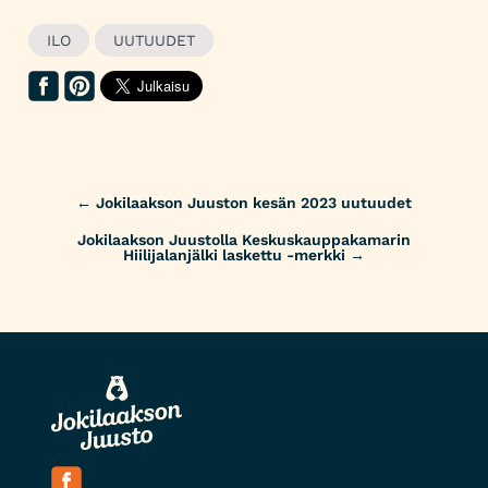
ILO
UUTUUDET
Post
←
Jokilaakson Juuston kesän 2023 uutuudet
navigation
Jokilaakson Juustolla Keskuskauppakamarin
Hiilijalanjälki laskettu -merkki
→