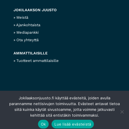
JOKILAAKSON JUUSTO
Meistä
Ajankohtaista
Mediapankki
Ota yhteyttä
AMMATTILAISILLE
Tuotteet ammattilaisille
Jokilaaksonjuusto.fi käyttää evästeitä, joiden avulla
© 2026 Jokilaakson juusto
Tietosuojaseloste
Evästekäytännöt
Web design
parannamme nettisivujen toimivuutta. Evästeet antavat tietoa
siitä kuinka käytät sivustoamme, jotta voimme jatkuvasti
kehittää sitä entistäkin toimivammaksi.
Ok
Lue lisää evästeistä