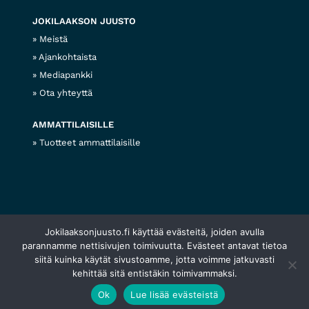
JOKILAAKSON JUUSTO
Meistä
Ajankohtaista
Mediapankki
Ota yhteyttä
AMMATTILAISILLE
Tuotteet ammattilaisille
Jokilaaksonjuusto.fi käyttää evästeitä, joiden avulla
© 2026 Jokilaakson juusto
Tietosuojaseloste
Evästekäytännöt
Web design
parannamme nettisivujen toimivuutta. Evästeet antavat tietoa
siitä kuinka käytät sivustoamme, jotta voimme jatkuvasti
kehittää sitä entistäkin toimivammaksi.
Ok
Lue lisää evästeistä