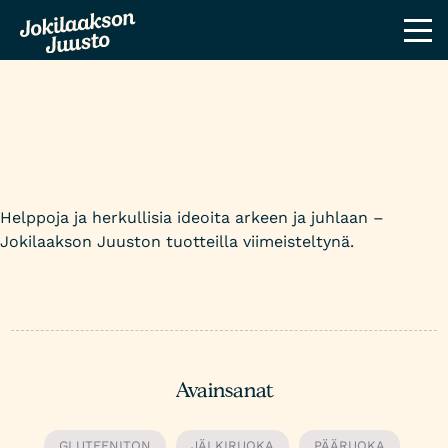
Herkulliset reseptimme
Helppoja ja herkullisia ideoita arkeen ja juhlaan –
Jokilaakson Juuston tuotteilla viimeisteltynä.
Avainsanat
GLUTEENITON
JÄLKIRUOKA
PÄÄRUOKA