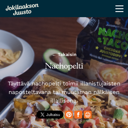
← Takaisin
Nachopelti
Täyttävä nachopelti toimii illanistujaisten
naposteltavana tai muutaman nälkäisen
illallisena.