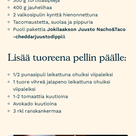
300 g tortillasipsejä
400 g jauhelihaa
2 valkosipulin kynttä hienonnettuna
Tacomaustetta, suolaa ja pippuria
Puoli pakettia
Jokilaakson Juusto Nacho&Taco
-cheddarjuustodippi
ä
Lisää tuoreena pellin päälle:
1/2 punasipuli leikattuna ohuiksi viipaleiksi
1 tuore vihreä jalapeno leikattuna ohuiksi
viipaleiksi
1-2 tomaattia kuutioina
Avokado kuutioina
3 rkl ranskankermaa