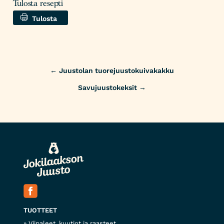
Tulosta resepti
Tulosta
Post
←
Juustolan tuorejuustokuivakakku
navigation
Savujuustokeksit
→
TUOTTEET
Viipaleet, kuutiot ja raasteet