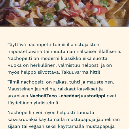
Täyttävä nachopelti toimii illanistujaisten
naposteltavana tai muutaman nälkäisen illallisena.
Nachopelti on moderni klassikko eikä suotta.
Ruoka on herkullinen, valmistuu helposti ja on
myös helppo siivottava. Takuuvarma hitti!
Tämä nachopelti on raikas, tuhti ja mausteinen.
Mausteinen jauheliha, raikkaat kasvikset ja
aromikas
Nacho&Taco -cheddarjuustodippi
ovat
täydellinen yhdistelmä.
Nachopellin voi myös helposti tuunata
kasvisruoaksi käyttämällä mustapapuja jauhelihan
sijaan tai vegaaniseksi käyttämällä mustapapuja