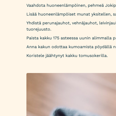
Vaahdota huoneenlämpöinen, pehmeä Jokipo
Lisää huoneenlämpöiset munat yksitellen, s
Yhdistä perunajauhot, vehnäjauhot, leivinja
tuorejuusto.
Paista kakku 175 asteessa uunin alimmalla pai
Anna kakun odottaa kumoamista pöydällä noi
Koristele jäähtynyt kakku tomusokerilla.