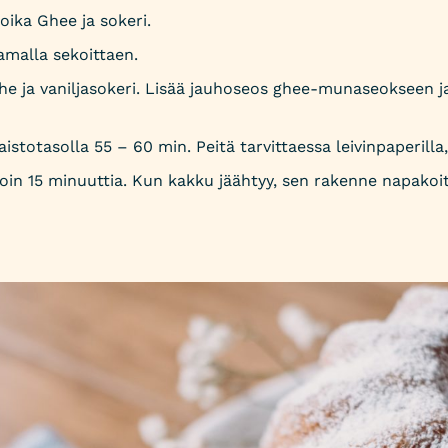
ika Ghee ja sokeri.
amalla sekoittaen.
uhe ja vaniljasokeri. Lisää jauhoseos ghee-munaseokseen 
stotasolla 55 – 60 min. Peitä tarvittaessa leivinpaperilla,
n 15 minuuttia. Kun kakku jäähtyy, sen rakenne napakoi