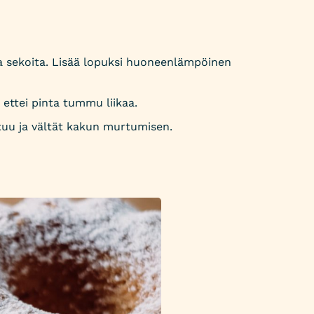
ja sekoita. Lisää lopuksi huoneenlämpöinen
 ettei pinta tummu liikaa.
tuu ja vältät kakun murtumisen.