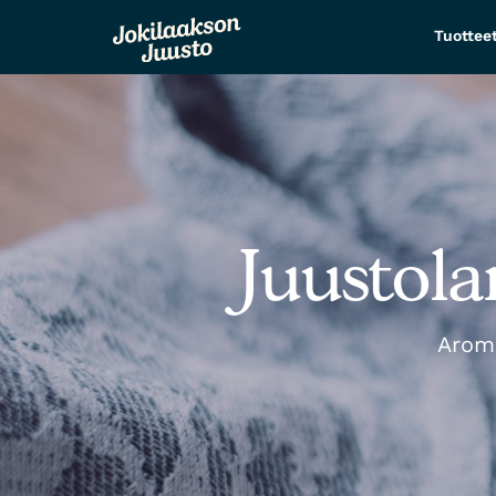
Tuottee
Juustol
Aromi