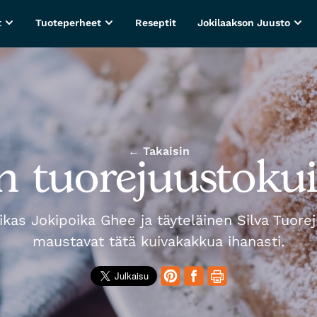
t
Tuoteperheet
Reseptit
Jokilaakson Juusto
← Takaisin
an tuorejuustoku
kas Jokipoika Ghee ja täyteläinen Silva Tuore
maustavat tätä kuivakakkua ihanasti.