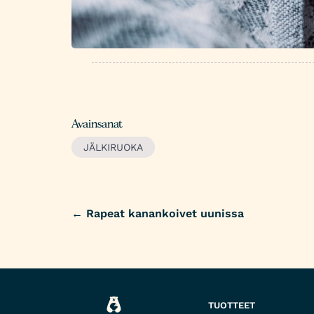
Avainsanat
JÄLKIRUOKA
←
Rapeat kanankoivet uunissa
Post
navigation
TUOTTEET