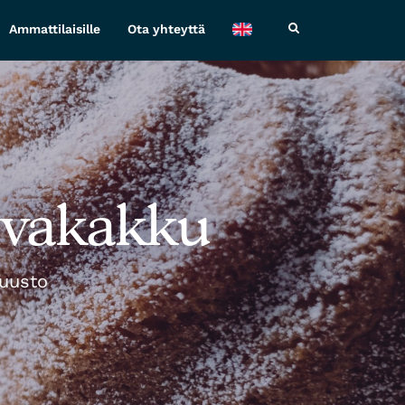
Ammattilaisille
Ota yhteyttä
ivakakku
juusto