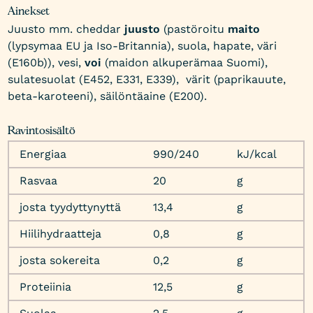
Ainekset
Juusto mm. cheddar
juusto
(pastöroitu
maito
(lypsymaa EU ja Iso-Britannia), suola, hapate, väri
(E160b)), vesi,
voi
(maidon alkuperämaa Suomi),
sulatesuolat (E452, E331, E339), värit (paprikauute,
beta-karoteeni), säilöntäaine (E200).
Ravintosisältö
Energiaa
990/240
kJ/kcal
Rasvaa
20
g
josta tyydyttynyttä
13,4
g
Hiilihydraatteja
0,8
g
josta sokereita
0,2
g
Proteiinia
12,5
g