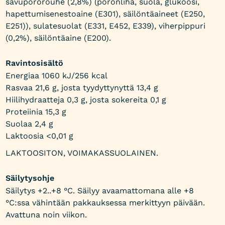
savupororouhe (2,8%) (poronliha, suola, glukoosi,
hapettumisenestoaine (E301), säilöntäaineet (E250,
E251)), sulatesuolat (E331, E452, E339), viherpippuri
(0,2%), säilöntäaine (E200).
Ravintosisältö
Energiaa 1060 kJ/256 kcal
Rasvaa 21,6 g, josta tyydyttynyttä 13,4 g
Hiilihydraatteja 0,3 g, josta sokereita 0,1 g
Proteiinia 15,3 g
Suolaa 2,4 g
Laktoosia <0,01 g
LAKTOOSITON, VOIMAKASSUOLAINEN.
Säilytysohje
Säilytys +2..+8 °C. Säilyy avaamattomana alle +8
°C:ssa vähintään pakkauksessa merkittyyn päivään.
Avattuna noin viikon.