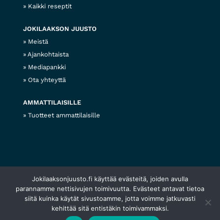
Kaikki reseptit
JOKILAAKSON JUUSTO
Meistä
Ajankohtaista
Mediapankki
Ota yhteyttä
AMMATTILAISILLE
Tuotteet ammattilaisille
Jokilaaksonjuusto.fi käyttää evästeitä, joiden avulla
© 2026 Jokilaakson juusto
Tietosuojaseloste
Evästekäytännöt
Web design
parannamme nettisivujen toimivuutta. Evästeet antavat tietoa
siitä kuinka käytät sivustoamme, jotta voimme jatkuvasti
kehittää sitä entistäkin toimivammaksi.