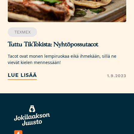
TEXMEX
Tuttu TikTokista: Nyhtöpossutacot
Tacot ovat monen lempiruokaa eikä ihmekään, sillä ne
vievät kielen mennessään!
LUE LISÄÄ
1.9.2023