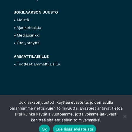
JOKILAAKSON JUUSTO
Meistä
Ajankohtaista
Mediapankki
Ota yhteyttä
AMMATTILAISILLE
Tuotteet ammattilaisille
Jokilaaksonjuusto.fi käyttää evästeitä, joiden avulla
© 2026 Jokilaakson juusto
Tietosuojaseloste
Evästekäytännöt
Web design
parannamme nettisivujen toimivuutta. Evästeet antavat tietoa
siitä kuinka käytät sivustoamme, jotta voimme jatkuvasti
kehittää sitä entistäkin toimivammaksi.
Ok
Lue lisää evästeistä