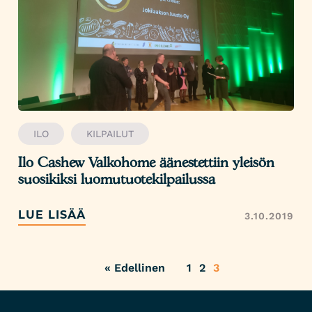
ILO
KILPAILUT
Ilo Cashew Valkohome äänestettiin yleisön
suosikiksi luomutuotekilpailussa
LUE LISÄÄ
3.10.2019
« Edellinen
1
2
3