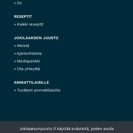
Ilo
RESEPTIT
Kaikki reseptit
JOKILAAKSON JUUSTO
Meistä
Ajankohtaista
Mediapankki
Ota yhteyttä
AMMATTILAISILLE
Tuotteet ammattilaisille
Jokilaaksonjuusto.fi käyttää evästeitä, joiden avulla
© 2026 Jokilaakson juusto
Tietosuojaseloste
Evästekäytännöt
Web design