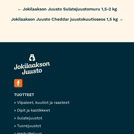
Post
←
Jokilaakson Juusto Sulatejuustomuru 1,5-2 kg
navigation
Jokilaakson Juusto Cheddar juustokuutioseos 1,5 kg
→
TUOTTEET
Viipaleet, kuutiot ja raasteet
Dipit ja kastikkeet
Sulatejuustot
Tuorejuustot
Herkutteluun