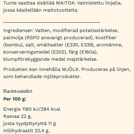
Tuote saattaa sisältää MAITOA. Valmistettu linjalla,
jossa käsitellään maitotuotteita.
____________________________________
Ingredienser: Vatten, modifierad potatisstärkelse,
palmolja (RSPO ansvarigt producerad), kostfiber
(bambu), salt, smältsalter (E330, E339), aromämne,
konserveringsmedel (E202), färg (E160a),
klumpförebyggande medel majstärkelse.
Produkten kan innehålla MJÖLK. Produceras på linjen,
som behandlade mjölkprodukter.
Ravintosisältö
Per 100 g:
Energia 1180 kJ/
284 kcal
Rasvaa 22 g,
josta tyydyttynyttä 11 g
Hiilihydraatit 22,4 g,