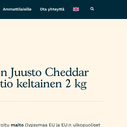
Ammattilaisille
Ota yhteyttä
on Juusto Cheddar
tio keltainen 2 kg
roitu
maito
(lypsymaa EU ja EU:n ulkopuoliset