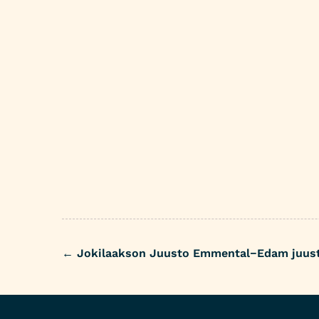
←
Jokilaakson Juusto Emmental−Edam juust
Post
navigation