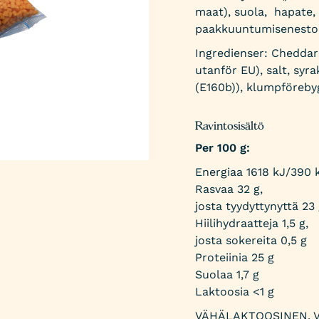
maat),
suola,
hapate,
paakkuuntumisenestoa
Ingredienser: Cheddar
utanför EU), salt, syr
(E160b)), klumpföreby
Ravintosisältö
Per 100 g:
Energiaa 1618 kJ/
390 
Rasvaa 32 g,
josta tyydyttynyttä 23
Hiilihydraatteja 1,5 g,
josta sokereita 0,5 g
Proteiinia 25 g
Suolaa 1,7 g
Laktoosia <1 g
VÄHÄLAKTOOSINEN. 