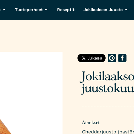
t
Tuoteperheet
Reseptit
Jokilaakson Juusto
Jokilaaks
juustokuu
Ainekset
Cheddarjuusto (pastö