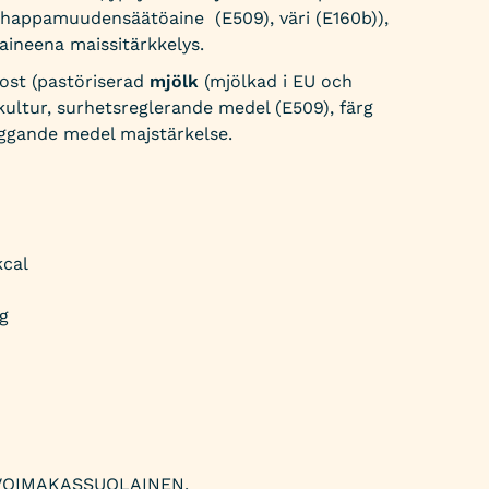
 happamuudensäätöaine
(E509), väri (E160b)),
ineena maissitärkkelys.
ost (pastöriserad
mjölk
(mjölkad i EU och
akultur, surhetsreglerande medel (E509), färg
ggande medel majstärkelse.
kcal
 g
VOIMAKASSUOLAINEN.