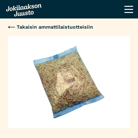
⟵ Takaisin ammattilaistuotteisiin