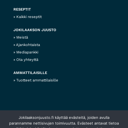
RESEPTIT
Kaikki reseptit
JOKILAAKSON JUUSTO
Meistä
Ajankohtaista
Mediapankki
Ota yhteyttä
AMMATTILAISILLE
Tuotteet ammattilaisille
© 2026 Jokilaakson juusto
Jokilaaksonjuusto.fi käyttää evästeitä, joiden avulla
Tietosuojaseloste
Evästekäytännöt
Web design
parannamme nettisivujen toimivuutta. Evästeet antavat tietoa