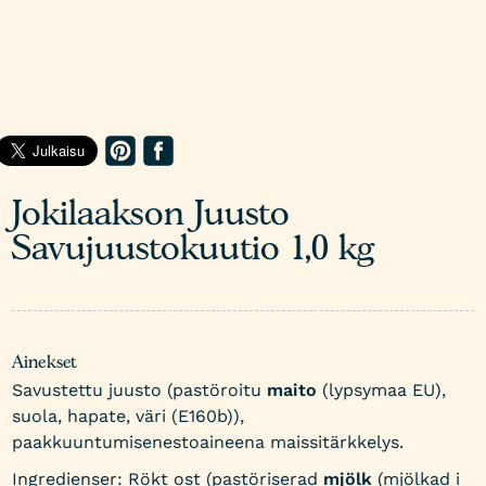
Jokilaakson Juusto
Savujuustokuutio 1,0 kg
Ainekset
Savustettu juusto (pastöroitu
maito
(lypsymaa EU),
suola, hapate, väri (E160b)),
paakkuuntumisenestoaineena maissitärkkelys.
Ingredienser: Rökt ost (pastöriserad
mjölk
(mjölkad i