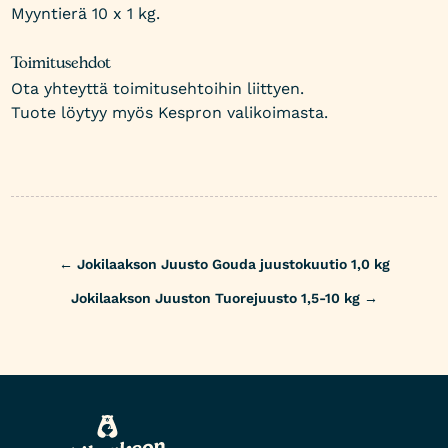
Myyntierä 10 x 1 kg.
Toimitusehdot
Ota yhteyttä toimitusehtoihin liittyen.
Tuote löytyy myös Kespron valikoimasta.
Post
←
Jokilaakson Juusto Gouda juustokuutio 1,0 kg
navigation
Jokilaakson Juuston Tuorejuusto 1,5-10 kg
→