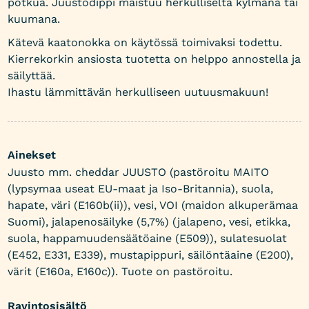
potkua. Juustodippi maistuu herkulliselta kylmänä tai
kuumana.
Kätevä kaatonokka on käytössä toimivaksi todettu.
Kierrekorkin ansiosta tuotetta on helppo annostella ja
säilyttää.
Ihastu lämmittävän herkulliseen uutuusmakuun!
Ainekset
Juusto mm. cheddar JUUSTO (pastöroitu MAITO
(lypsymaa useat EU-maat ja Iso-Britannia), suola,
hapate, väri (E160b(ii)), vesi, VOI (maidon alkuperämaa
Suomi), jalapenosäilyke (5,7%) (jalapeno, vesi, etikka,
suola, happamuudensäätöaine (E509)), sulatesuolat
(E452, E331, E339), mustapippuri, säilöntäaine (E200),
värit (E160a, E160c)). Tuote on pastöroitu.
Ravintosisältö