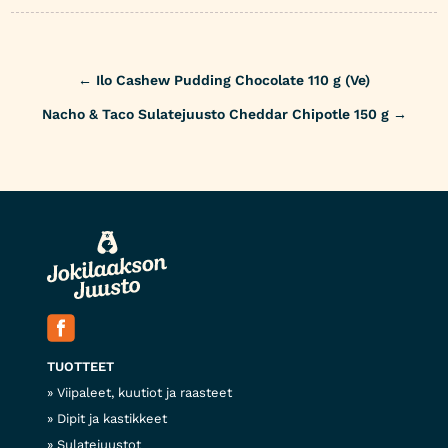
Post
←
Ilo Cashew Pudding Chocolate 110 g (Ve)
navigation
Nacho & Taco Sulatejuusto Cheddar Chipotle 150 g
→
TUOTTEET
Viipaleet, kuutiot ja raasteet
Dipit ja kastikkeet
Sulatejuustot