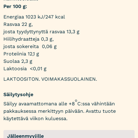
Per 100 g:
Energiaa 1023 kJ/247 kcal
Rasvaa 22 g,
josta tyydyttynyttä rasvaa 13,3 g
Hiilihydraatteja 0,3 g,
josta sokereita 0,06 g
Proteiinia 12,1 g
Suolaa 2,3 g
Laktoosia <0,01 g
LAKTOOSITON. VOIMAKASSUOLAINEN.
Säilytysohje
o
Säilyy avaamattomana alle +8
C:ssa vähintään
pakkauksessa merkittyyn päivään. Avattu tuote
käytettävä viikon kuluessa.
Jälleenmyyjille