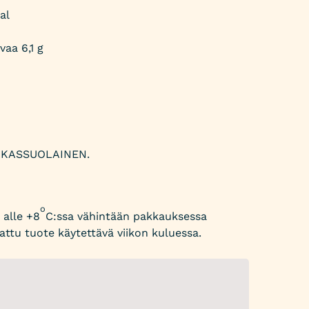
al
vaa 6,1 g
AKASSUOLAINEN.
o
alle +8
C:ssa vähintään pakkauksessa
attu tuote käytettävä viikon kuluessa.