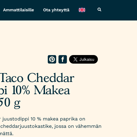
Ammattilaisille
Ota yhteyttä
Taco Cheddar
pi 10% Makea
50 g
 juustodippi 10 % makea paprika on
s cheddarjuustokastike, jossa on vähemmän
mättä.