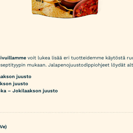
sivuillamme
voit lukea lisää eri tuotteidemme käytöstä ru
eseptityypin mukaan. Jalapenojuustodippiohjeet löydät alt
aakson juusto
akson juusto
oka – Jokilaakson juusto
Ve)