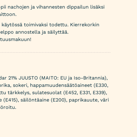
ii nachojen ja vihannesten dippailun lisäksi
aittoon.
käytössä toimivaksi todettu. Kierrekorkin
elppo annostella ja säilyttää.
uutuusmakuun!
dar 21% JUUSTO (MAITO: EU ja Iso-Britannia),
prika, sokeri, happamuudensäätöaineet (E330,
u tärkkelys, sulatesuolat (E452, E331, E339),
 (E415), säilöntäaine (E200), paprikauute, väri
öroitu.