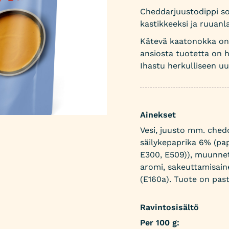
Cheddarjuustodippi sop
kastikkeeksi ja ruuanl
Kätevä kaatonokka on 
ansiosta tuotetta on h
Ihastu herkulliseen 
Ainekset
Vesi, juusto mm. ched
säilykepaprika 6% (pa
E300, E509)), muunnett
aromi, sakeuttamisaine
(E160a). Tuote on past
Ravintosisältö
Per 100 g: