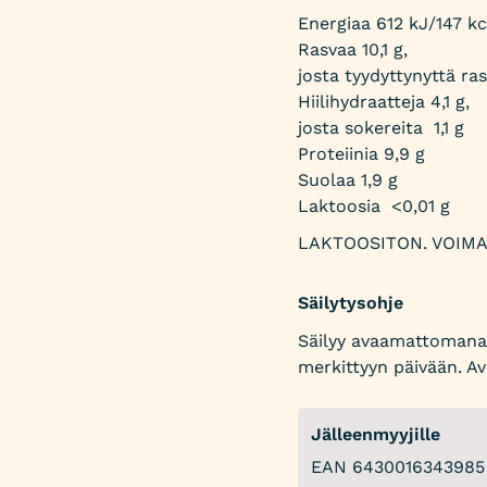
Energiaa 612 kJ/147 kc
Rasvaa 10,1 g,
josta tyydyttynyttä ras
Hiilihydraatteja 4,1 g,
josta sokereita 1,1 g
Proteiinia 9,9 g
Suolaa 1,9 g
Laktoosia <0,01 g
LAKTOOSITON. VOIM
Säilytysohje
Säilyy avaamattomana 
merkittyyn päivään. Av
Jälleenmyyjille
EAN 6430016343985