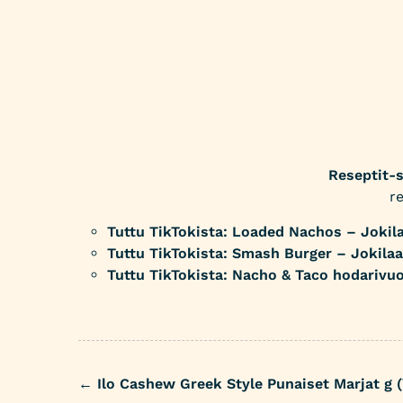
Reseptit-
r
Tuttu TikTokista: Loaded Nachos – Jokil
Tuttu TikTokista: Smash Burger – Jokila
Tuttu TikTokista: Nacho & Taco hodarivu
←
Ilo Cashew Greek Style Punaiset Marjat g (
Post