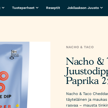
t
Tuoteperheet
Reseptit
Jokilaakson Juusto
NACHO & TACO
Nacho & 
Juustodip
Paprika 2
Nacho & Taco Cheddar
täyteläinen ja mauka
rasvaa – mausta tinki