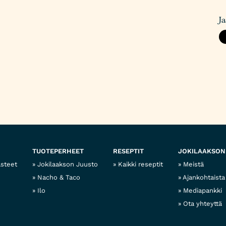
J
TUOTEPERHEET
RESEPTIT
JOKILAAKSON
asteet
Jokilaakson Juusto
Kaikki reseptit
Meistä
Nacho & Taco
Ajankohtaista
Ilo
Mediapankki
Ota yhteyttä