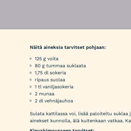
Näitä aineksia tarvitset pohjaan:
125 g voita
80 g tummaa suklaata
1,75 dl sokeria
ripaus suolaa
1 tl vaniljasokeria
2 munaa
2 dl vehnäjauhoa
Sulata kattilassa voi, lisää paloiteltu suklaa
ainekset kunnolla, älä kuitenkaan vatkaa. Ka
Kinuskimousseen tarvitset: