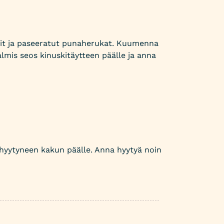
kerit ja paseeratut punaherukat. Kuumenna
mis seos kinuskitäytteen päälle ja anna
te hyytyneen kakun päälle. Anna hyytyä noin