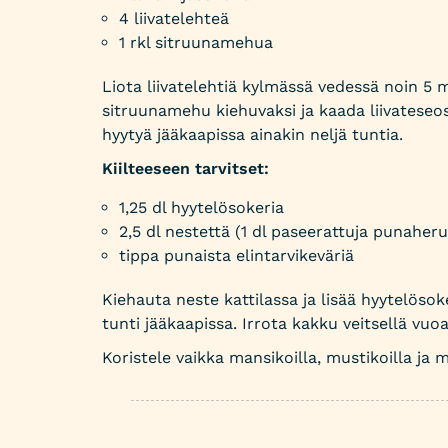
4 liivatelehteä
1 rkl sitruunamehua
Liota liivatelehtiä kylmässä vedessä noin 5 
sitruunamehu kiehuvaksi ja kaada liivatese
hyytyä jääkaapissa ainakin neljä tuntia.
Kiilteeseen tarvitset:
1,25 dl hyytelösokeria
2,5 dl nestettä (1 dl paseerattuja punaheruk
tippa punaista elintarvikeväriä
Kiehauta neste kattilassa ja lisää hyytelösok
tunti jääkaapissa. Irrota kakku veitsellä vuoa
Koristele vaikka mansikoilla, mustikoilla ja m