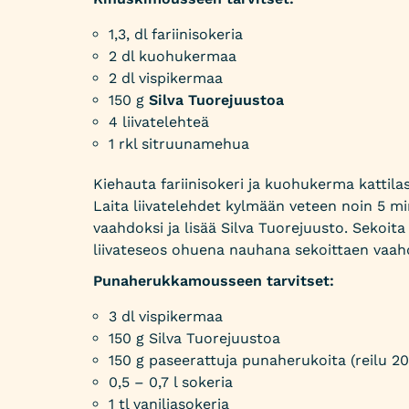
1,3, dl fariinisokeria
2 dl kuohukermaa
2 dl vispikermaa
150 g
Silva Tuorejuustoa
4 liivatelehteä
1 rkl sitruunamehua
Kiehauta fariinisokeri ja kuohukerma kattila
Laita liivatelehdet kylmään veteen noin 5 mi
vaahdoksi ja lisää Silva Tuorejuusto. Sekoi
liivateseos ohuena nauhana sekoittaen vaah
Punaherukkamousseen tarvitset:
3 dl vispikermaa
150 g Silva Tuorejuustoa
150 g paseerattuja punaherukoita (reilu 20
0,5 – 0,7 l sokeria
1 tl vaniljasokeria