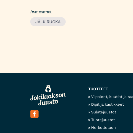
Avainsanat
JÄLKIRUOKA
Post
navigation
TUOTTEET
Viipaleet, kuutiot ja ra
Dipit ja kastikkeet
Sulatejuustot
Tuorejuustot
Herkutteluun