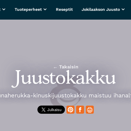
t
Tuoteperheet
Reseptit
Jokilaakson Juusto
← Takaisin
Juustokakku
naherukka-kinuskijuustokakku maistuu ihanal