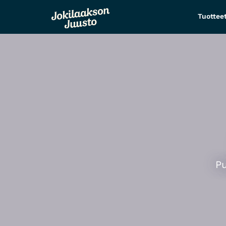
Tuottee
Pu