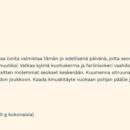
ssa (voita valmistaa tämän jo edellisenä päivänä, jotta se
nuutiksi. Vatkaa kylmä kuohukerma ja fariinisokeri vaahdoks
ta sitten molemmat seokset keskenään. Kuumenna sitruuname
don joukkoon. Kaada kinuskitäyte vuokaan pohjan päälle 
0 g kokonaisia)