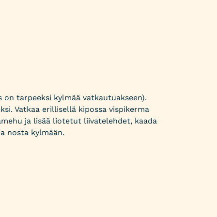
os on tarpeeksi kylmää vatkautuakseen).
i. Vatkaa erillisellä kipossa vispikerma
hu ja lisää liotetut liivatelehdet, kaada
ja nosta kylmään.