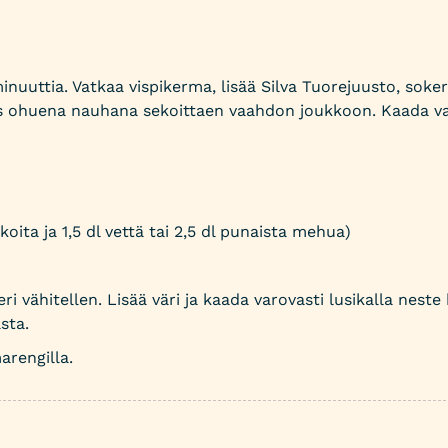
minuuttia. Vatkaa vispikerma, lisää Silva Tuorejuusto, so
os ohuena nauhana sekoittaen vaahdon joukkoon. Kaada val
oita ja 1,5 dl vettä tai 2,5 dl punaista mehua)
eri vähitellen. Lisää väri ja kaada varovasti lusikalla nes
sta.
arengilla.